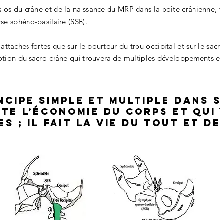
 os du crâne et de la naissance du MRP dans la boîte crânienne, v
yse sphéno-basilaire (SSB).
ttaches fortes que sur le pourtour du trou occipital et sur le sac
 notion du sacro-crâne qui trouvera de multiples développements 
incipe simple et multiple dans 
ute l’économie du corps et qui
s ; il fait la vie du tout et d