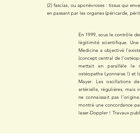
(2) fascias, ou aponévroses : tissus qui en
en passant par les organes (péricarde, pér
En 1999, sous le contrôle d
légitimité scientifique. U
Medicine a objectivé l’exis
(concept central de l’ostéop
mettait en parallèle le r
ostéopathe Lyonnaise !) et l
Mayer. Les oscillations d
artérielle, régulières, mai
ne connaissait pas l’origine
montré une concordance parf
laser-Doppler ! Travaux publ