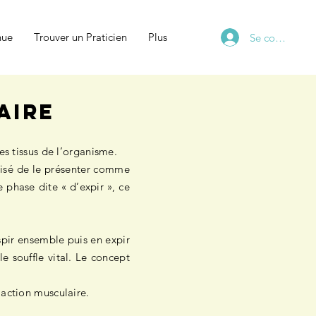
nue
Trouver un Praticien
Plus
Se connecter
AIRE
s tissus de l’organisme.
visé de le présenter comme
 phase dite « d’expir », ce
nspir ensemble puis en expir
e souffle vital. Le concept
’action musculaire.