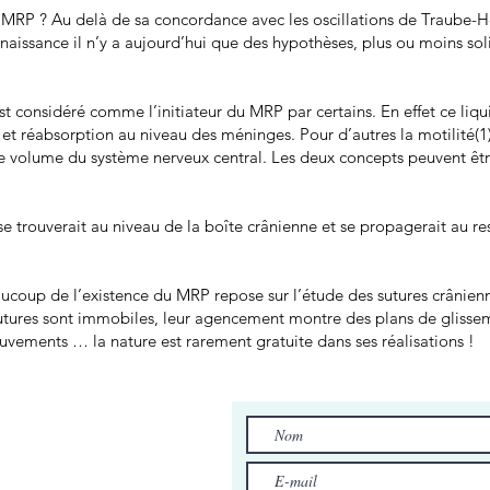
MRP ? Au delà de sa concordance avec les oscillations de Traube-He
issance il n’y a aujourd’hui que des hypothèses, plus ou moins soli
st considéré comme l’initiateur du MRP par certains. En effet ce liq
 et réabsorption au niveau des méninges. Pour d’autres la motilité(1
de volume du système nerveux central. Les deux concepts peuvent êt
e trouverait au niveau de la boîte crânienne et se propagerait au re
coup de l’existence du MRP repose sur l’étude des sutures crânien
utures sont immobiles, leur agencement montre des plans de glissem
uvements … la nature est rarement gratuite dans ses réalisations !