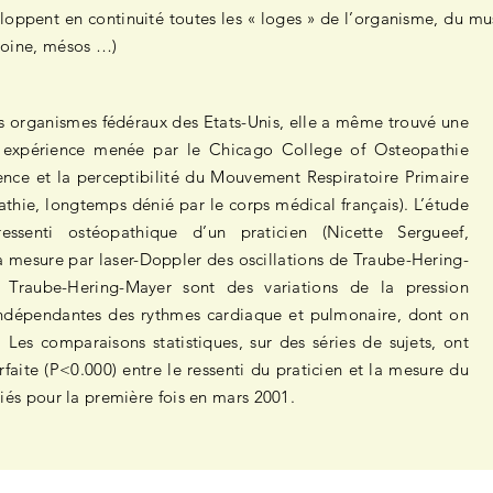
veloppent en continuité toutes les « loges » de l’organisme, du m
itoine, mésos …)
es organismes fédéraux des Etats-Unis, elle a même trouvé une
ne expérience menée par le Chicago College of Osteopathie
tence et la perceptibilité du Mouvement Respiratoire Primaire
athie, longtemps dénié par le corps médical français). L’étude
essenti ostéopathique d’un praticien (Nicette Sergueef,
a mesure par laser-Doppler des oscillations de Traube-Hering-
e Traube-Hering-Mayer sont des variations de la pression
s indépendantes des rythmes cardiaque et pulmonaire, dont on
. Les comparaisons statistiques, sur des séries de sujets, ont
aite (P<0.000) entre le ressenti du praticien et la mesure du
iés pour la première fois en mars 2001.