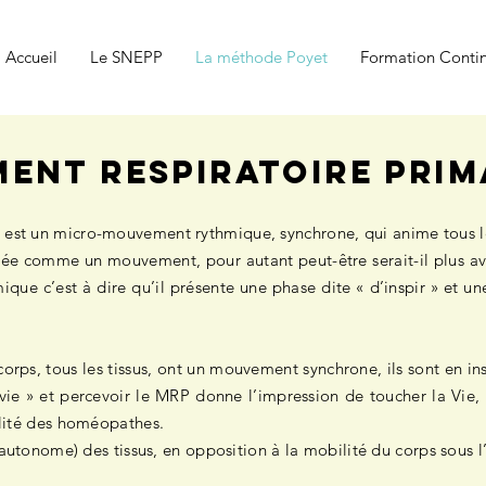
Accueil
Le SNEPP
La méthode Poyet
Formation Conti
ENT RESPIRATOIRE PRIM
est un micro-mouvement rythmique, synchrone, qui anime tous le
ée comme un mouvement, pour autant peut-être serait-il plus a
ue c’est à dire qu’il présente une phase dite « d’inspir » et une
 corps, tous les tissus, ont un mouvement synchrone, ils sont en i
vie » et percevoir le MRP donne l’impression de toucher la Vie, l
alité des homéopathes.
utonome) des tissus, en opposition à la mobilité du corps sous l